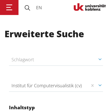
EN
Universität Koblenz
Erweiterte Suche
Forschung
Studium
Schlagwort
Transfer
Universität
Institut für Computervisualistik (cv)
Inhaltstyp