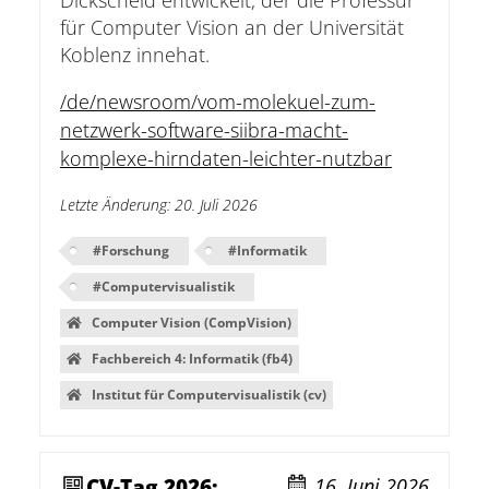
Dickscheid entwickelt, der die Professur
für Computer Vision an der Universität
Koblenz innehat.
/de/newsroom/vom-molekuel-zum-
netzwerk-software-siibra-macht-
komplexe-hirndaten-leichter-nutzbar
Letzte Änderung
:
20. Juli 2026
#
Forschung
#
Informatik
#
Computervisualistik
Computer Vision (CompVision)
Fachbereich 4: Informatik (fb4)
Institut für Computervisualistik (cv)
CV-Tag 2026:
16. Juni 2026