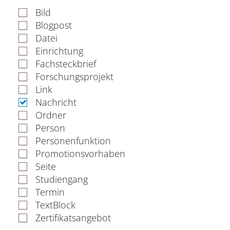
Verwaltung
Bild
Blogpost
Datei
Einrichtung
Fachbereiche
Fachsteckbrief
Forschungsprojekt
Bildungswissenschaften
Link
Nachricht
Philologie / Kulturwissenschaften
Ordner
Person
Mathematik / Naturwissenschaften
Personenfunktion
Promotionsvorhaben
Informatik
Seite
Studiengang
Termin
TextBlock
Zertifikatsangebot