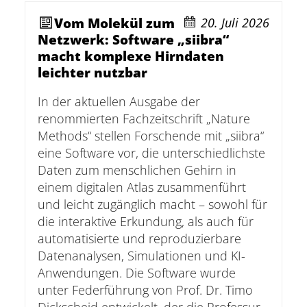
question
question
Vom Molekül zum
20. Juli 2026
mark
mark
Netzwerk: Software „siibra“
key
key
macht komplexe Hirndaten
Anmelden
Impressum
Datenschutz
Barrierefr
to
to
leichter nutzbar
get
get
the
the
In der aktuellen Ausgabe der
keyboard
keyboard
renommierten Fachzeitschrift „Nature
shortcuts
shortcuts
Methods“ stellen Forschende mit „siibra“
for
for
eine Software vor, die unterschiedlichste
changing
changing
Daten zum menschlichen Gehirn in
dates.
dates.
einem digitalen Atlas zusammenführt
und leicht zugänglich macht – sowohl für
die interaktive Erkundung, als auch für
automatisierte und reproduzierbare
Datenanalysen, Simulationen und KI-
Anwendungen. Die Software wurde
unter Federführung von Prof. Dr. Timo