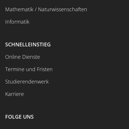
Mathematik / Naturwissenschaften
Informatik
Anmelden
Impressum
Datenschutz
Barrierefr
SCHNELLEINSTIEG
Online Dienste
Termine und Fristen
Studierendenwerk
Karriere
FOLGE UNS