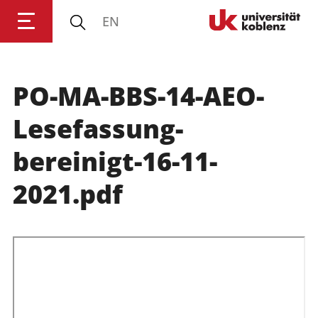
EN
Universität Koblenz
PO-MA-BBS-14-AEO-
Forschung
Lesefassung-
Studium
bereinigt-16-11-
2021.pdf
Transfer
Universität