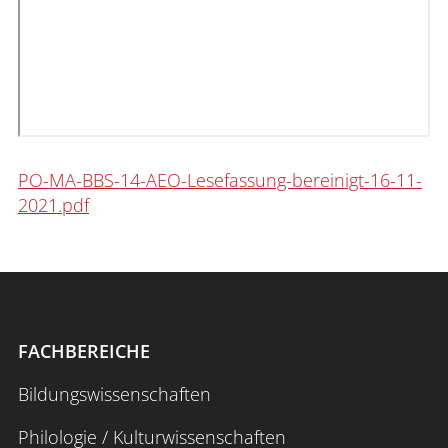
Interdisziplinäres Forschungs-,
Graduiertenförderungs- und
Personalentwicklungszentrum
Interdisziplinäres Karriere- und
Studienzentrum
PO-MA-BBS-14-AEO-Lesefassung-bereinigt-16-11-
Interdisziplinäres Zentrum für Lehre
2021.pdf
Universitätsbibliothek
Zentrum für Lehrkräftebildung
Zentrum für Fernstudien und
FACHBEREICHE
Universitäre Weiterbildung
Bildungswissenschaften
Zentrum für Informations- und
Medientechnologien
Philologie / Kulturwissenschaften