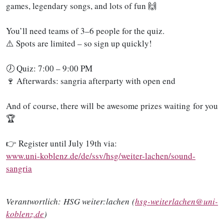
games, legendary songs, and lots of fun 🙌
You’ll need teams of 3–6 people for the quiz.
⚠️ Spots are limited – so sign up quickly!
🕖 Quiz: 7:00 – 9:00 PM
🍷 Afterwards: sangria afterparty with open end
And of course, there will be awesome prizes waiting for you
🏆
👉 Register until July 19th via:
www.uni-koblenz.de/de/ssv/hsg/weiter-lachen/sound-
sangria
Verantwortlich:
HSG weiter:lachen (
hsg-weiterlachen@uni-
koblenz.de
)