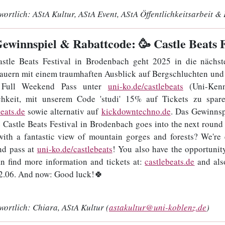
wortlich:
AStA Kultur, AStA Event, AStA Öffentlichkeitsarbeit & 
Gewinnspiel & Rabattcode: 🥳 Castle Beats F
stle Beats Festival in Brodenbach geht 2025 in die nächs
uern mit einem traumhaften Ausblick auf Bergschluchten und 
 Full Weekend Pass unter
uni-ko.de/castlebeats
(Uni-Kenn
hkeit, mit unserem Code 'studi' 15% auf Tickets zu spare
beats.de
sowie alternativ auf
kickdowntechno.de
. Das Gewinnsp
 Castle Beats Festival in Brodenbach goes into the next round
with a fantastic view of mountain gorges and forests? We're 
nd pass at
uni-ko.de/castlebeats
! You also have the opportunit
n find more information and tickets at:
castlebeats.de
and als
22.06. And now: Good luck!🍀
wortlich:
Chiara, AStA Kultur (
astakultur@uni-koblenz.de
)