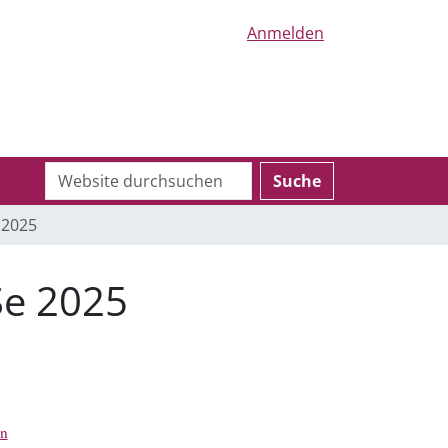
Anmelden
Website
Erweiterte
Suche
durchsuchen
Suche…
 2025
Se 2025
en