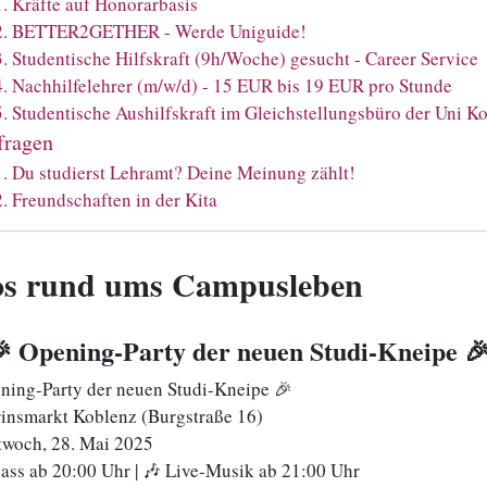
1
.
Kräfte auf Honorarbasis
2
.
BETTER2GETHER - Werde Uniguide!
3
.
Studentische Hilfskraft (9h/Woche) gesucht - Career Service
4
.
Nachhilfelehrer (m/w/d) - 15 EUR bis 19 EUR pro Stunde
5
.
Studentische Aushilfskraft im Gleichstellungsbüro der Uni K
ragen
1
.
Du studierst Lehramt? Deine Meinung zählt!
2
.
Freundschaften in der Kita
os rund ums Campusleben
🎉 Opening-Party der neuen Studi-Kneipe 
ning-Party der neuen Studi-Kneipe 🎉
rinsmarkt Koblenz (Burgstraße 16)
twoch, 28. Mai 2025
lass ab 20:00 Uhr | 🎶 Live-Musik ab 21:00 Uhr