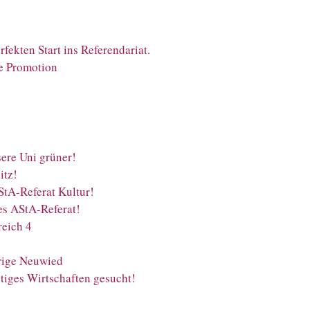
fekten Start ins Referendariat.
ie Promotion
sere Uni grüner!
itz!
StA-Referat Kultur!
es AStA-Referat!
reich 4
rige Neuwied
ltiges Wirtschaften gesucht!