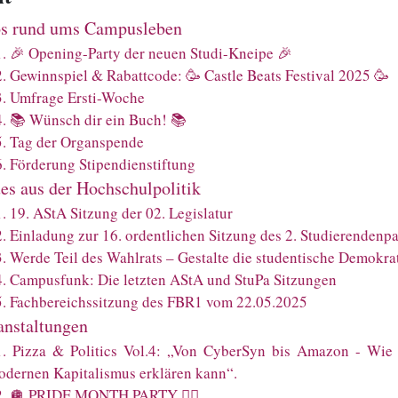
os rund ums Campusleben
1
.
🎉 Opening-Party der neuen Studi-Kneipe 🎉
2
.
Gewinnspiel & Rabattcode: 🥳 Castle Beats Festival 2025 🥳
3
.
Umfrage Ersti-Woche
4
.
📚 Wünsch dir ein Buch! 📚
5
.
Tag der Organspende
6
.
Förderung Stipendienstiftung
es aus der Hochschulpolitik
1
.
19. AStA Sitzung der 02. Legislatur
2
.
Einladung zur 16. ordentlichen Sitzung des 2. Studierendenp
3
.
Werde Teil des Wahlrats – Gestalte die studentische Demokrat
4
.
Campusfunk: Die letzten AStA und StuPa Sitzungen
5
.
Fachbereichssitzung des FBR1 vom 22.05.2025
anstaltungen
1
.
Pizza & Politics Vol.4: „Von CyberSyn bis Amazon - Wie 
odernen Kapitalismus erklären kann“.
2
.
🪩 PRIDE MONTH PARTY 🏳️‍🌈