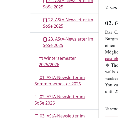
21. AStA-Newsletter im
SoSe 2025
Verant
22. AStA-Newsletter im
02
. 
SoSe 2025
Das Ca
Burgma
23. AStA-Newsletter im
einen
SoSe 2025
Möglic
Wintersemester
castle
2025/2026
🍀 The
walls 
01. AStA-Newsletter im
weeke
Sommersemester 2026
You ca
until 
02. AStA-Newsletter im
SoSe 2026
Verant
03. AStA-Newsletter im