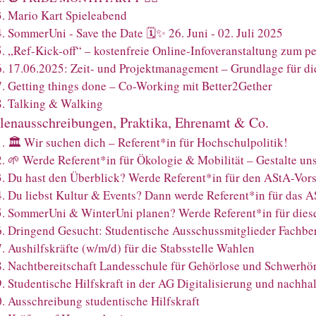
3
.
Mario Kart Spieleabend
4
.
SommerUni - Save the Date 🗓️✨ 26. Juni - 02. Juli 2025
5
.
„Ref-Kick-off“ – kostenfreie Online-Infoveranstaltung zum per
6
.
17.06.2025: Zeit- und Projektmanagement – Grundlage für d
7
.
Getting things done – Co-Working mit Better2Gether
8
.
Talking & Walking
llenausschreibungen, Praktika, Ehrenamt & Co.
1
.
🏛️ Wir suchen dich – Referent*in für Hochschulpolitik!
2
.
🌱 Werde Referent*in für Ökologie & Mobilität – Gestalte un
3
.
Du hast den Überblick? Werde Referent*in für den AStA-Vors
4
.
Du liebst Kultur & Events? Dann werde Referent*in für das A
5
.
SommerUni & WinterUni planen? Werde Referent*in für dies
6
.
Dringend Gesucht: Studentische Ausschussmitglieder Fachbe
7
.
Aushilfskräfte (w/m/d) für die Stabsstelle Wahlen
8
.
Nachtbereitschaft Landesschule für Gehörlose und Schwerhö
9
.
Studentische Hilfskraft in der AG Digitalisierung und nachha
0
.
Ausschreibung studentische Hilfskraft