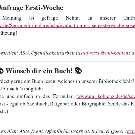
Umfrage Ersti-Woche
 Meinung ist gefragt: Nehmt an unserer Umf
z.de/Service/formulare/asta/evaluation-erstsemesterwoche-sos
tützung!
wortlich:
AStA Öffentlichkeitsarbeit (
astapresse@uni-koblenz.d
📚 Wünsch dir ein Buch! 📚
dest gerne ein Buch lesen, welches in unserer Bibliothek fehlt?
tA macht's möglich:
be uns einfach in das Formular (
www.uni-koblenz.de/de/ssv
st - egal ob Sachbuch, Ratgeber oder Biographie. Sende das 
t :)
wortlich:
AStA Event, Öffentlichkeitsarbeit, InFem & Queer (
ast