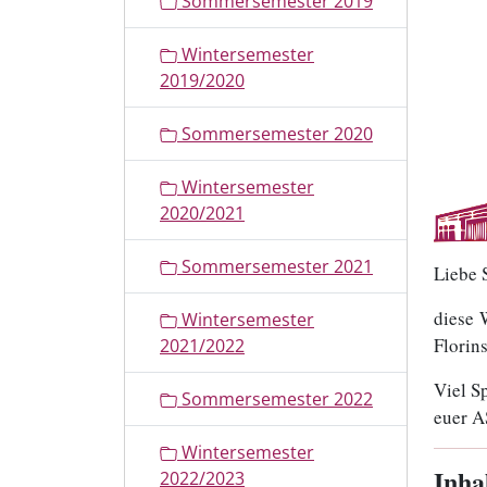
Sommersemester 2019
i
o
Wintersemester
n
2019/2020
Sommersemester 2020
Wintersemester
2020/2021
Sommersemester 2021
Liebe 
diese 
Wintersemester
Florin
2021/2022
Viel S
Sommersemester 2022
euer A
Wintersemester
Inha
2022/2023