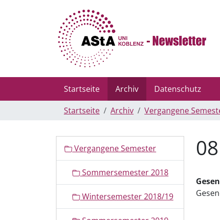
Startseite
Archiv
Datenschutz
Startseite
Archiv
Vergangene Semest
08
N
Vergangene Semester
a
v
Sommersemester 2018
i
Gesen
g
Gesen
Wintersemester 2018/19
a
t