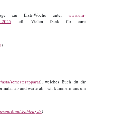
rage zur Ersti-Woche unter
www.uni-
e-2025
teil. Vielen Dank für eure
e
)
/asta/semesterapparat
), welches Buch du dir
Formular ab und warte ab - wir kümmern uns um
aevent@uni-koblenz.de
)