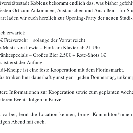
iversitätsstadt Koblenz bekommt endlich das, was bisher gefehlt
festen Ort zum Ankommen, Austauschen und Anstoßen – für Studi
art laden wir euch herzlich zur Opening-Party der neuen Studi-
ch erwartet:
€ Freiverzehr – solange der Vorrat reicht
e-Musik von Lewia – Punk am Klavier ab 21 Uhr
ränkespecials – Großes Bier 2,50€ + Rote-Shots 1€
s ist erst der Anfang:
udi-Kneipe ist eine feste Kooperation mit dem Florinsmarkt.
dis trinken hier dauerhaft günstiger – jeden Donnerstag, unkompl
tere Informationen zur Kooperation sowie zum geplanten wöche
iteren Events folgen in Kürze.
vorbei, lernt die Location kennen, bringt Kommiliton*innen
tigen Abend mit euch.