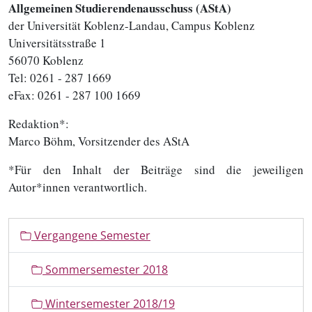
Allgemeinen Studierendenausschuss (AStA)
der Universität Koblenz-Landau, Campus Koblenz
Universitätsstraße 1
56070 Koblenz
Tel: 0261 - 287 1669
eFax: 0261 - 287 100 1669
Redaktion*:
Marco Böhm, Vorsitzender des AStA
*Für den Inhalt der Beiträge sind die jeweiligen
Autor*innen verantwortlich.
N
Vergangene Semester
a
v
Sommersemester 2018
i
g
Wintersemester 2018/19
a