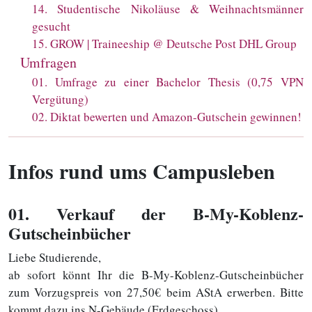
14
.
Studentische Nikoläuse & Weihnachtsmänner
gesucht
15
.
GROW | Traineeship @ Deutsche Post DHL Group
Umfragen
01
.
Umfrage zu einer Bachelor Thesis (0,75 VPN
Vergütung)
02
.
Diktat bewerten und Amazon-Gutschein gewinnen!
Infos rund ums Campusleben
01
. Verkauf der B-My-Koblenz-
Gutscheinbücher
Liebe Studierende,
ab sofort könnt Ihr die B-My-Koblenz-Gutscheinbücher
zum Vorzugspreis von 27,50€ beim AStA erwerben. Bitte
kommt dazu ins N-Gebäude (Erdgeschoss).