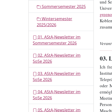
und Se
Sommersemester 2025
Univer
greeno
Wintersemester
Koblen
2025/2026
zusamm
01. AStA-Newsletter im
Sommersemester 2026
Verant
02. AStA-Newsletter im
03
. 
SoSe 2026
Ich fr
Instit
03. AStA-Newsletter im
Telepr
SoSe 2026
oder M
04. AStA-Newsletter im
ermögl
SoSe 2026
Meetin
Person
05. AStA-Newsletter im
Maschi