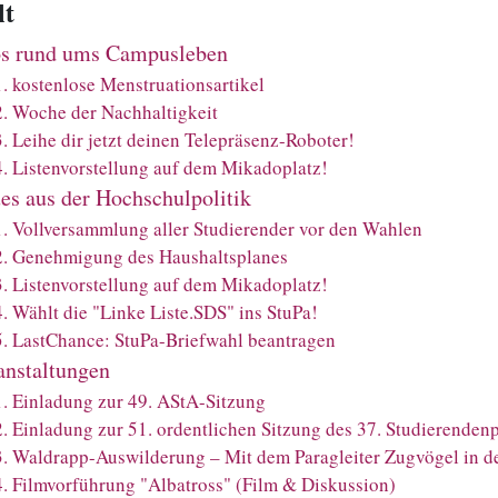
lt
os rund ums Campusleben
1
.
kostenlose Menstruationsartikel
2
.
Woche der Nachhaltigkeit
3
.
Leihe dir jetzt deinen Telepräsenz-Roboter!
4
.
Listenvorstellung auf dem Mikadoplatz!
es aus der Hochschulpolitik
1
.
Vollversammlung aller Studierender vor den Wahlen
2
.
Genehmigung des Haushaltsplanes
3
.
Listenvorstellung auf dem Mikadoplatz!
4
.
Wählt die "Linke Liste.SDS" ins StuPa!
5
.
LastChance: StuPa-Briefwahl beantragen
anstaltungen
1
.
Einladung zur 49. AStA-Sitzung
2
.
Einladung zur 51. ordentlichen Sitzung des 37. Studierenden
3
.
Waldrapp-Auswilderung – Mit dem Paragleiter Zugvögel in d
4
.
Filmvorführung "Albatross" (Film & Diskussion)