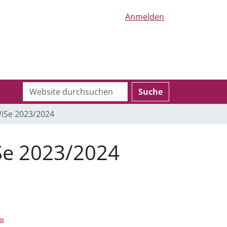
Anmelden
Website
Erweiterte
Suche
durchsuchen
Suche…
WiSe 2023/2024
Se 2023/2024
en