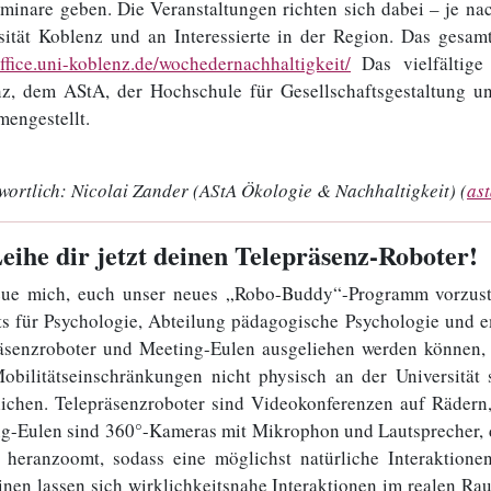
minare geben. Die Veranstaltungen richten sich dabei – je na
sität Koblenz und an Interessierte in der Region. Das gesam
ffice.uni-koblenz.de/wochedernachhaltigkeit/
Das vielfältig
z, dem AStA, der Hochschule für Gesellschaftsgestaltung u
engestellt.
wortlich:
Nicolai Zander (AStA Ökologie & Nachhaltigkeit) (
as
Leihe dir jetzt deinen Telepräsenz-Roboter!
eue mich, euch unser neues „Robo-Buddy“-Programm vorzust
uts für Psychologie, Abteilung pädagogische Psychologie und 
äsenzroboter und Meeting-Eulen ausgeliehen werden können,
obilitätseinschränkungen nicht physisch an der Universität
ichen. Telepräsenzroboter sind Videokonferenzen auf Rädern, 
g-Eulen sind 360°-Kameras mit Mikrophon und Lautsprecher, d
 heranzoomt, sodass eine möglichst natürliche Interaktionen
nen lassen sich wirklichkeitsnahe Interaktionen im realen Rau