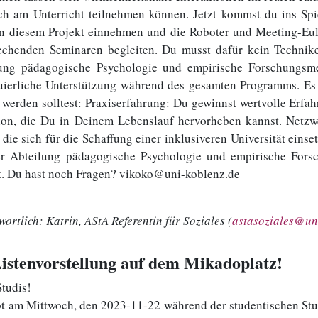
ch am Unterricht teilnehmen können. Jetzt kommst du ins Sp
in diesem Projekt einnehmen und die Roboter und Meeting-Eu
echenden Seminaren begleiten. Du musst dafür kein Technike
ung pädagogische Psychologie und empirische Forschungsm
uierliche Unterstützung während des gesamten Programms. Es
werden solltest: Praxiserfahrung: Du gewinnst wertvolle Erfa
ion, die Du in Deinem Lebenslauf hervorheben kannst. Netzwe
, die sich für die Schaffung einer inklusiveren Universität ein
r Abteilung pädagogische Psychologie und empirische For
t. Du hast noch Fragen? vikoko@uni-koblenz.de
wortlich:
Katrin, AStA Referentin für Soziales (
astasoziales@un
Listenvorstellung auf dem Mikadoplatz!
Studis!
bt am Mittwoch, den 2023-11-22 während der studentischen Stu