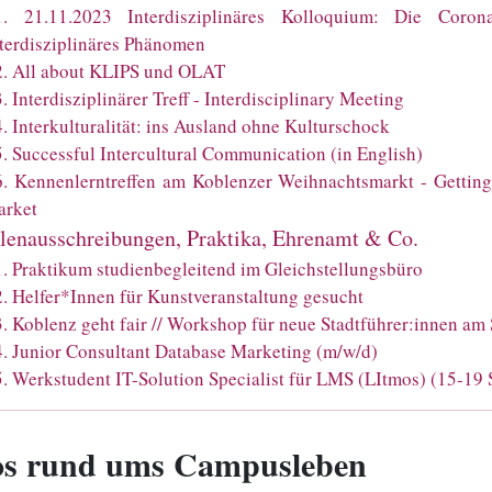
1
.
21.11.2023 Interdisziplinäres Kolloquium: Die Coro
terdisziplinäres Phänomen
2
.
All about KLIPS und OLAT
3
.
Interdisziplinärer Treff - Interdisciplinary Meeting
4
.
Interkulturalität: ins Ausland ohne Kulturschock
5
.
Successful Intercultural Communication (in English)
6
.
Kennenlerntreffen am Koblenzer Weihnachtsmarkt - Getting
arket
llenausschreibungen, Praktika, Ehrenamt & Co.
1
.
Praktikum studienbegleitend im Gleichstellungsbüro
2
.
Helfer*Innen für Kunstveranstaltung gesucht
3
.
Koblenz geht fair // Workshop für neue Stadtführer:innen a
4
.
Junior Consultant Database Marketing (m/w/d)
5
.
Werkstudent IT-Solution Specialist für LMS (LItmos) (15-1
os rund ums Campusleben