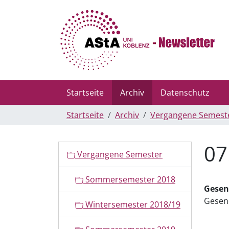
Startseite
Archiv
Datenschutz
Startseite
Archiv
Vergangene Semest
07
N
Vergangene Semester
a
v
Sommersemester 2018
i
Gesen
g
Gesen
Wintersemester 2018/19
a
t