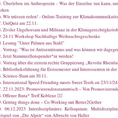
5
.
Überleben im Anthropozän - Was der Einzelne tun kann, 
irken
6
.
Wir müssen reden! - Online-Training zur Klimakommunikatio
7
.
UniQuiz am 22.11.
8
.
Ziviler Ungehorsam und Militanz in der Klimagerechtigkeit
9
.
24.11 Workshop Nachhaltige Weihnachtsgeschenke
0
.
Lesung "Unter Palmen aus Stahl"
1
.
Vortrag: "Was ist Antisemitismus und was können wir dagege
2
.
Jetzt Stammzellenspender*in werden!
3
.
Vortrag über die extrem rechte Gruppierung „Revolte Rheinl
4
.
Bibliotheksführung für Erstsemester und Interessenten in de
5
.
Science-Slam am 30.11.
6
.
International Speed Friending meets Sweet Teeth on 23/11/24
7
.
22.11.2023: Promovierendenstammtisch – Von Promovierende
8
.
Offener flinta* Treff Koblenz 🏳️‍🌈
9
.
Getting things done – Co-Working mit Better2Gether
0
.
06.12.2023 Interdisziplinäres Kolloquium: Multidiszipl
ispiel von „Die Alpen“ von Albrecht von Haller