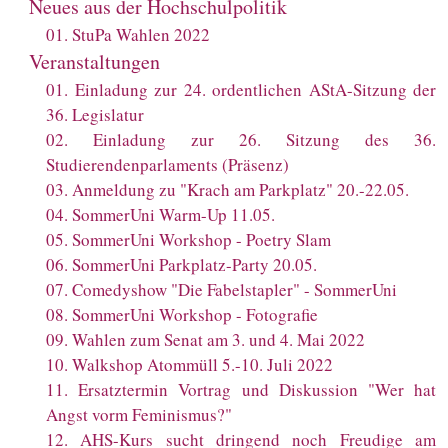
Neues aus der Hochschulpolitik
01
.
StuPa Wahlen 2022
Veranstaltungen
01
.
Einladung zur 24. ordentlichen AStA-Sitzung der
36. Legislatur
02
.
Einladung zur 26. Sitzung des 36.
Studierendenparlaments (Präsenz)
03
.
Anmeldung zu "Krach am Parkplatz" 20.-22.05.
04
.
SommerUni Warm-Up 11.05.
05
.
SommerUni Workshop - Poetry Slam
06
.
SommerUni Parkplatz-Party 20.05.
07
.
Comedyshow "Die Fabelstapler" - SommerUni
08
.
SommerUni Workshop - Fotografie
09
.
Wahlen zum Senat am 3. und 4. Mai 2022
10
.
Walkshop Atommüll 5.-10. Juli 2022
11
.
Ersatztermin Vortrag und Diskussion "Wer hat
Angst vorm Feminismus?"
12
.
AHS-Kurs sucht dringend noch Freudige am