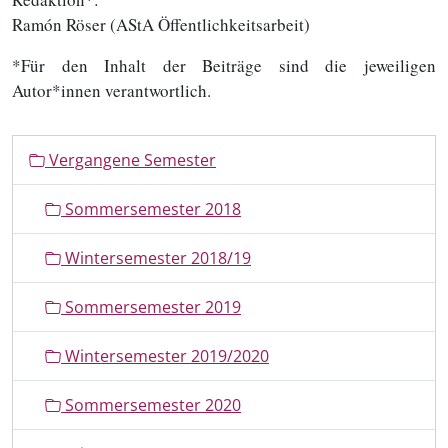
Ramón Röser (AStA Öffentlichkeitsarbeit)
*Für den Inhalt der Beiträge sind die jeweiligen
Autor*innen verantwortlich.
N
Vergangene Semester
a
v
Sommersemester 2018
i
g
Wintersemester 2018/19
a
t
Sommersemester 2019
i
o
Wintersemester 2019/2020
n
Sommersemester 2020