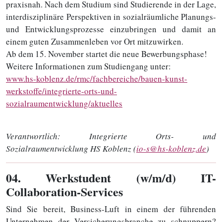
praxisnah. Nach dem Studium sind Studierende in der Lage,
interdisziplinäre Perspektiven in sozialräumliche Planungs-
und Entwicklungsprozesse einzubringen und damit an
einem guten Zusammenleben vor Ort mitzuwirken.
Ab dem 15. November startet die neue Bewerbungsphase!
Weitere Informationen zum Studiengang unter:
www.hs-koblenz.de/rmc/fachbereiche/bauen-kunst-
werkstoffe/integrierte-orts-und-
sozialraumentwicklung/aktuelles
Verantwortlich:
Integrierte Orts- und
Sozialraumentwicklung HS Koblenz (
io-s@hs-koblenz.de
)
04
. Werkstudent (w/m/d) IT-
Collaboration-Services
Sind Sie bereit, Business-Luft in einem der führenden
Unternehmen der Versicherungsbranche zu schnuppern?