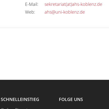
E-Mail
:
sekretariat(at)ahs-koblenz.de
Web
:
ahs@uni-koblenz.de
SCHNELLEINSTIEG
FOLGE UNS