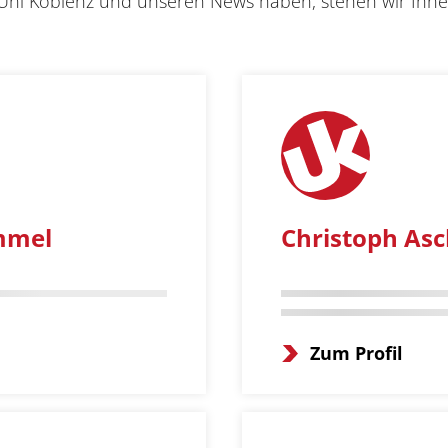
ni Koblenz und unseren News haben, stehen wir Ihnen
mmel
Christoph As
Zum Profil