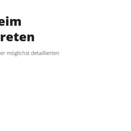
beim
treten
r möglichst detaillierten