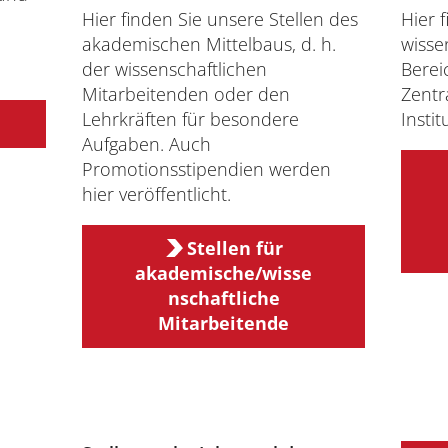
Hier finden Sie unsere Stellen des
Hier 
akademischen Mittelbaus, d. h.
wisse
Interdisziplinäres Zentrum für Lehre
der wissenschaftlichen
Bereic
Mitarbeitenden oder den
Zentr
Universitätsbibliothek
Lehrkräften für besondere
Insti
Aufgaben. Auch
Zentrum für Lehrkräftebildung
Promotionsstipendien werden
hier veröffentlicht.
Zentrum für Fernstudien und
Universitäre Weiterbildung
Stellen für
akademische/wisse
Zentrum für Informations- und
nschaftliche
Medientechnologien
Mitarbeitende
Gleichstellungsvertretung