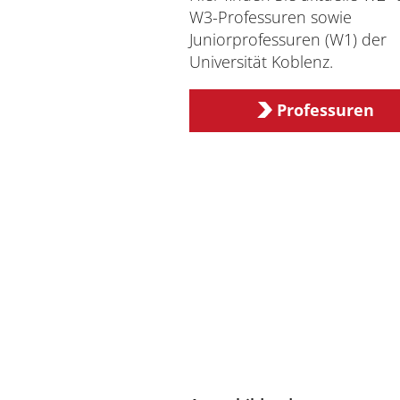
Universität
W3-Professuren sowie
Juniorprofessuren (W1) der
Universität Koblenz.
Professuren
Verwaltung
Impressum
Datenschutz
Barrierefreiheit