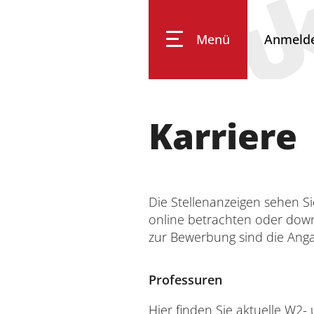
Menü
Anmeld
Universität Koblenz
Karriere
Forschung
Die Stellenanzeigen sehen S
Studium
online betrachten oder down
zur Bewerbung sind die An
Transfer
Professuren
Hier finden Sie aktuelle W2-