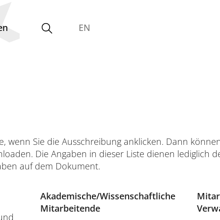
en
EN
Zentrale Einrichtungen
und Betriebseinheiten
ie, wenn Sie die Ausschreibung anklicken. Dann könne
loaden. Die Angaben in dieser Liste dienen lediglich 
Interdisziplinäres Forschungs-,
gaben auf dem Dokument.
Graduiertenförderungs- und
Personalentwicklungszentrum
Akademische/Wissenschaftliche
Mitar
Interdisziplinäres Karriere- und
Mitarbeitende
Verw
Studienzentrum
 und