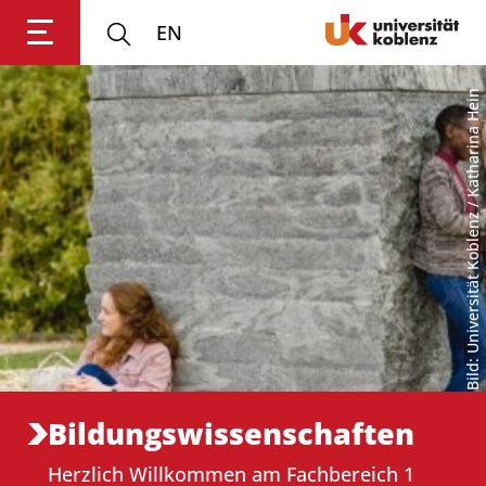
EN
Bild: Universität Koblenz / Katharina Hein
Anmelden
Impressum
Datenschutz
Barrierefr
Bildungswissenschaften
Herzlich Willkommen am Fachbereich 1