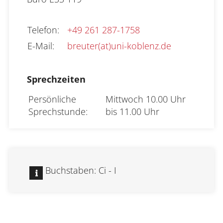
Verwaltung
Telefon
:
+49 261 287-1758
E-Mail
:
breuter(at)uni-koblenz.de
Fachbereiche
Sprechzeiten
Bildungswissenschaften
Persönliche 
Mittwoch 10.00 Uhr 
Philologie / Kulturwissenschaften
Sprechstunde:
bis 11.00 Uhr
Mathematik / Naturwissenschaften
Informatik
Buchstaben: Ci - I