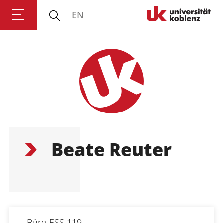
EN
Universität Koblenz
Forschung
Studium
Transfer
Beate Reuter
Universität
Büro
ESS 119