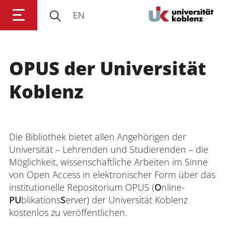
EN
OPUS der Universität
Anmelden
Impressum
Datenschutz
Barrierefr
Koblenz
Die Bibliothek bietet allen Angehörigen der
Universität – Lehrenden und Studierenden – die
Möglichkeit, wissenschaftliche Arbeiten im Sinne
von Open Access in elektronischer Form über das
institutionelle Repositorium OPUS (
O
nline-
PU
blikations
S
erver) der Universität Koblenz
kostenlos zu veröffentlichen.