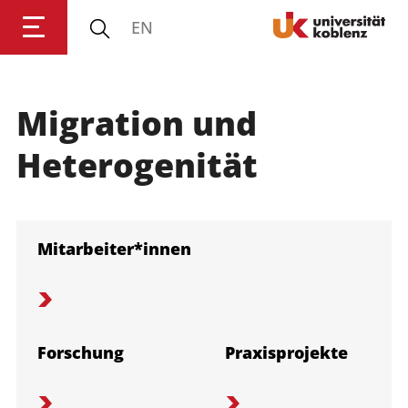
EN
Migration und
Anmelden
Impressum
Datenschutz
Barrierefr
Heterogenität
Mitarbeiter*innen
Forschung
Praxisprojekte