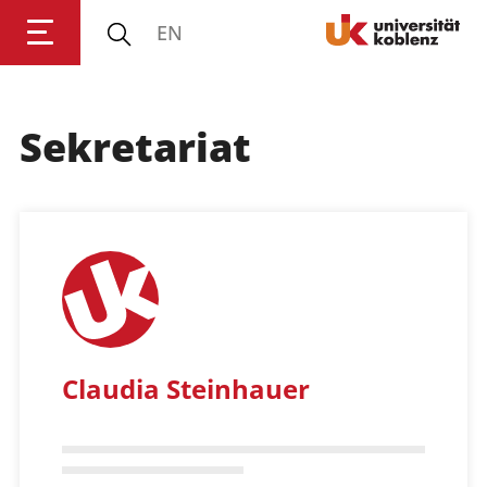
EN
Sekretariat
Anmelden
Impressum
Datenschutz
Barrierefr
Claudia Steinhauer