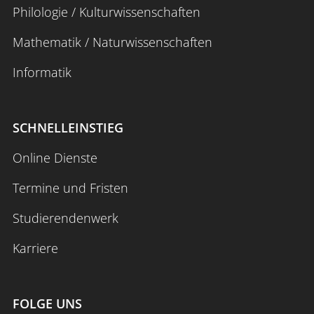
Philologie / Kulturwissenschaften
eingeordnet und der eigene Beitrag
herausgearbeitet wird.
Mathematik / Naturwissenschaften
Forschungsstand
Informatik
SCHNELLEINSTIEG
Online Dienste
Termine und Fristen
Studierendenwerk
Karriere
Vertiefende Informationen erhalten Sie
hier:
Handreichung Struktur, Hauptteil und
Forschungsstand
FOLGE UNS