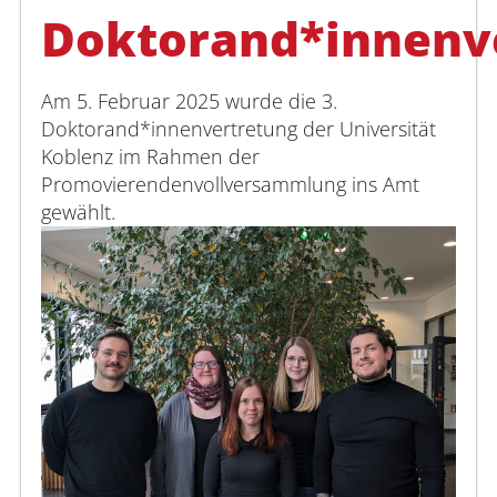
Interdisziplinäres Forschungs-, Graduierten
Doktorand*innenv
Personalentwicklungszentrum
Interdisziplinäres Karriere- und Studienzen
Am 5. Februar 2025 wurde die 3.
Doktorand*innenvertretung der Universität
Interdisziplinäres Zentrum für Lehre
Koblenz im Rahmen der
Promovierendenvollversammlung ins Amt
Universitätsbibliothek
gewählt.
Zentrum für Lehrkräftebildung
Zentrum für Fernstudien und Universitäre W
Zentrum für Informations- und Medientechn
Anmelden
Impressum
Datenschutz
Barrierefr