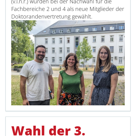
(v.l.n.r.) wurden bei der Nachwahl für die
Verwaltung
Fachbereiche 2 und 4 als neue Mitglieder der
Doktorandenvertretung gewählt.
Fachbereiche
Bildungswissenschaften
Philologie / Kulturwissenschaften
Mathematik / Naturwissenschaften
Informatik
Zentrale Einrichtungen und Betrie
Wahl der 3.