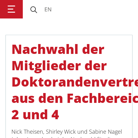
EN
Universität Koblenz
Nachwahl der
Forschung
Mitglieder der
Studium
Doktorandenvertr
Transfer
aus den Fachberei
Universität
2 und 4
Nick Theisen, Shirley Wick und Sabine Nagel