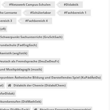
#
Netzwerk Campus-Schulen
#
Didaktik
he Lernorte
#
Schülerlabor
#
Fachbereich 1
ereich 3
#
Fachbereich 4
zfl)
Schwerpunkt Sachunterricht (GruSchSach)
Grundschule (FadEngGsch)
kanistik (anglistik)
Deutsch als Fremdsprache (DeuZwDeuFr)
t und Musikpädagogik (musik)
punkten Ästhetische Bildung und Darstellendes Spiel (KuPädÄstDa)
ol)
Didaktik der Chemie (DidakdChem)
nforDidak)
ekundarstufen (DidMathSek)
iklehre (DidPhyTech)
Abteilung Geographie (geographie)