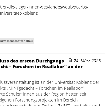
er-die-sieger-innen-des-landeswettbewerbs-
niversitaet-koblenz
urwissenschaften (fb3)
hluss des ersten Durchgangs
24. März 2026
ht – Forschen im Reallabor“ an der
hlussveranstaltung ist an der Universität Koblenz der
kts „MINTgedacht – Forschen im Reallabor“
rte Schüler*innen aus der Region hatten seit
eigenen Forschungsprojekten im Bereich
aturwissenschaft und Technik (MINT) gearbeitet und