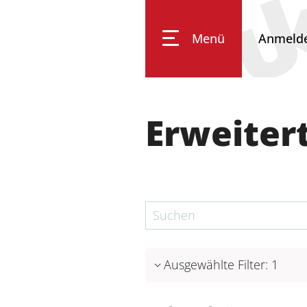
Menü
Anmeld
Universität Koblenz
Erweiter
Forschung
Studium
Transfer
Ausgewählte Filter
:
1