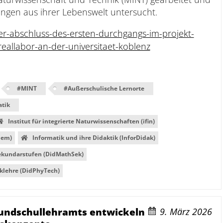
llungen aus ihrer Lebenswelt untersucht.
r-abschluss-des-ersten-durchgangs-im-projekt-
eallabor-an-der-universitaet-koblenz
#
MINT
#
Außerschulische Lernorte
atik
Institut für integrierte Naturwissenschaften (ifin)
hem)
Informatik und ihre Didaktik (InforDidak)
ekundarstufen (DidMathSek)
iklehre (DidPhyTech)
rundschullehramts entwickeln
9. März 2026