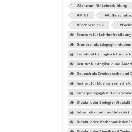
#
Zentrum für Lehrerbildung
#
MINT
#
Außerschulisc
#
Fachbereich 2
#
Fachb
Zentrum für Lehrkräftebildung (
Grundschulpädagogik mit dem 
Fachdidaktik Englisch für die 
Institut für Anglistik und Ameri
Deutsch als Zweitsprache und 
Institut für Musikwissenschaf
Kunstpädagogik mit den Schwer
Didaktik der Biologie (DidakdBi
Informatik und ihre Didaktik (I
Didaktik der Mathematik der S
Didaktik der Physik und Techn