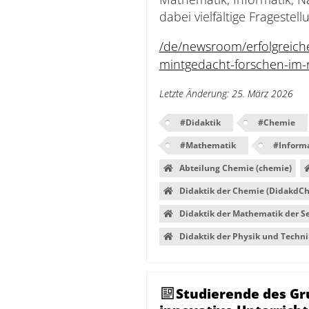
dabei vielfältige Frageste
/de/newsroom/erfolgreiche
mintgedacht-forschen-im-r
Letzte Änderung
:
25. März 2026
#
Didaktik
#
Chemie
#
Mathematik
#
Inform
Abteilung Chemie (chemie)
Didaktik der Chemie (DidakdC
Didaktik der Mathematik der S
Didaktik der Physik und Techn
Studierende des G