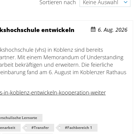
Sortieren nach
Keine Auswahl
Interdisziplinäres Zentrum für Lehre
Universitätsbibliothek
lkshochschule entwickeln
6. Aug. 2026
Zentrum für Lehrkräftebildung
lkshochschule (vhs) in Koblenz sind bereits
partner. Mit einem Memorandum of Understanding
Zentrum für Fernstudien und
beit bekräftigen und erweitern. Die feierliche
Universitäre Weiterbildung
reinbarung fand am 6. August im Koblenzer Rathaus
Zentrum für Informations- und
Medientechnologien
-in-koblenz-entwickeln-kooperation-weiter
rschulische Lernorte
Gleichstellungsvertretung
enarbeit
#
Transfer
#
Fachbereich 1