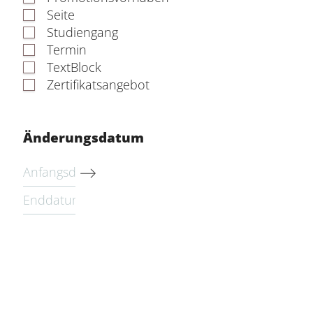
Seite
Studiengang
Termin
TextBlock
Zertifikatsangebot
Änderungsdatum
Navigate
forward
Navigate
to
backward
interact
to
with
interact
the
with
calendar
the