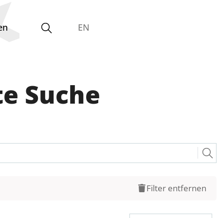
en
EN
te Suche
Zentrale Einrichtungen
und Betriebseinheiten
Interdisziplinäres Forschungs-,
Graduiertenförderungs- und
Personalentwicklungszentrum
Filter entfernen
Interdisziplinäres Karriere- und
Studienzentrum