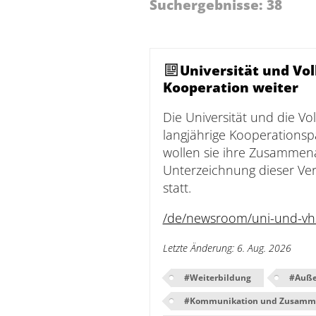
Suchergebnisse
:
38
Universität
Universität und Vo
Kooperation weiter
Die Universität und die Vo
langjährige Kooperations
Verwaltung
wollen sie ihre Zusammenar
Unterzeichnung dieser Ve
statt.
/de/newsroom/uni-und-vhs
Letzte Änderung
:
6. Aug. 2026
#
Weiterbildung
#
Auße
Impressum
Datenschutz
Barrierefreiheit
#
Kommunikation und Zusamm