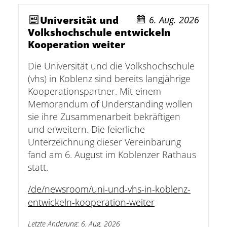
question
question
Universität und
6. Aug. 2026
mark
mark
Volkshochschule entwickeln
key
key
Kooperation weiter
to
to
get
get
Die Universität und die Volkshochschule
the
the
(vhs) in Koblenz sind bereits langjährige
keyboard
keyboard
Kooperationspartner. Mit einem
shortcuts
shortcuts
Memorandum of Understanding wollen
for
for
sie ihre Zusammenarbeit bekräftigen
changing
changing
und erweitern. Die feierliche
dates.
dates.
Unterzeichnung dieser Vereinbarung
fand am 6. August im Koblenzer Rathaus
statt.
/de/newsroom/uni-und-vhs-in-koblenz-
entwickeln-kooperation-weiter
Letzte Änderung
:
6. Aug. 2026