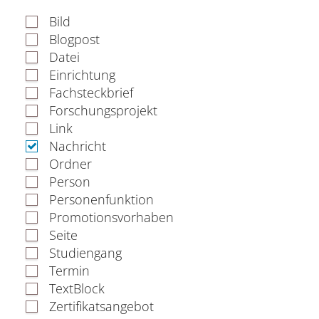
Verwaltung
Bild
Blogpost
Datei
Einrichtung
Fachbereiche
Fachsteckbrief
Forschungsprojekt
Bildungswissenschaften
Link
Nachricht
Philologie / Kulturwissenschaften
Ordner
Person
Mathematik / Naturwissenschaften
Personenfunktion
Promotionsvorhaben
Informatik
Seite
Studiengang
Termin
TextBlock
Zertifikatsangebot