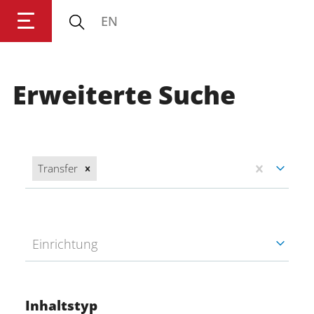
EN
Universität Koblenz
Erweiterte Suche
Forschung
Studium
Transfer
Transfer
Universität
Einrichtung
Inhaltstyp