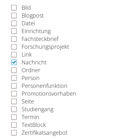
Verwaltung
Bild
Blogpost
Datei
Einrichtung
Fachbereiche
Fachsteckbrief
Forschungsprojekt
Bildungswissenschaften
Link
Nachricht
Philologie / Kulturwissenschaften
Ordner
Person
Mathematik / Naturwissenschaften
Personenfunktion
Promotionsvorhaben
Informatik
Seite
Studiengang
Termin
TextBlock
Zertifikatsangebot