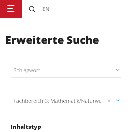
EN
Universität Koblenz
Erweiterte Suche
Forschung
Studium
Schlagwort
Transfer
Universität
Fachbereich 3: Mathematik/Naturwissenschaften (fb3)
Inhaltstyp