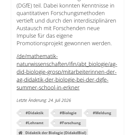
(DGfE) teil. Dabei konnten Kenntnisse in
quantitativen Forschungsmethoden
vertieft und durch den interdisziplinären
Austausch mit Forschenden neue
Impulse für das eigene
Promotionsprojekt gewonnen werden.
/de/mathematik-
naturwissenschaften/ifin/abt_biologie/ag-
did-biologie-grosp/mitarbeiterinnen-der-
ag-didaktik-der-biologie-bei-der-dgfe-
summer-school-in-erkner
Letzte Änderung
:
24. Juli 2026
#
Didaktik
#
Biologie
#
Meldung
#
Lehramt
#
Forschung
Didaktik der Biologie (DidakdBiol)