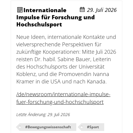
question
question
Internationale
29. Juli 2026
mark
mark
Impulse für Forschung und
key
key
Hochschulsport
to
to
get
get
Neue Ideen, internationale Kontakte und
the
the
vielversprechende Perspektiven für
keyboard
keyboard
zukünftige Kooperationen: Mitte Juli 2026
shortcuts
shortcuts
reisten Dr. habil. Sabine Bauer, Leiterin
for
for
des Hochschulsports der Universität
changing
changing
Koblenz, und die Promovendin Ivanna
dates.
dates.
Kramer in die USA und nach Kanada.
/de/newsroom/internationale-impulse-
fuer-forschung-und-hochschulsport
Letzte Änderung
:
29. Juli 2026
#
Bewegungswissenschaft
#
Sport