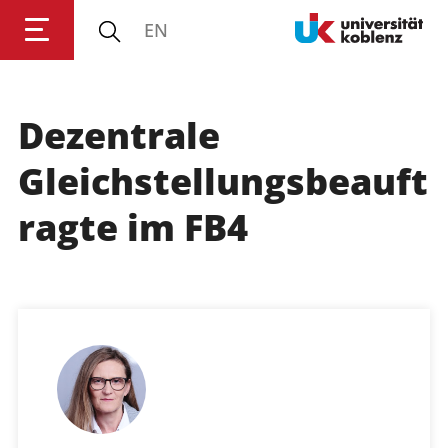
EN
Dezentrale
Anmelden
Impressum
Datenschutz
Barrierefr
Gleichstellungsbeauft
ragte im FB4