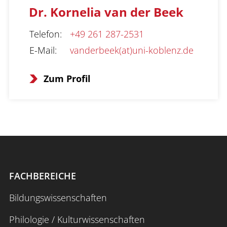
Dr. Kornelia van der Beek
Telefon
:
+49 261 287-2531
E-Mail
:
vanderbeek(at)uni-koblenz.de
Zum Profil
FACHBEREICHE
Bildungswissenschaften
Philologie / Kulturwissenschaften