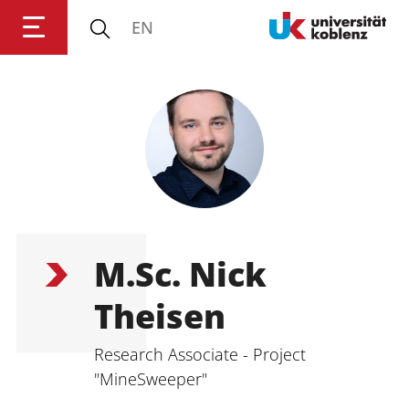
EN
Anmelden
Impressum
Datenschutz
Barrierefr
M.Sc. Nick
Theisen
Research Associate - Project 
"MineSweeper"