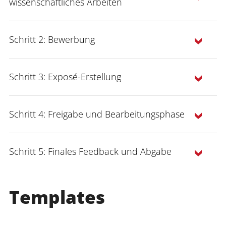
wissenschaftliches Arbeiten
Schritt 2: Bewerbung
Forschungsthema
Schritt 3: Exposé-Erstellung
Motivationsschreiben (Vor-Exposé)
Schritt 4: Freigabe und Bearbeitungsphase
Exposé
Schritt 5: Finales Feedback und Abgabe
zwei Wochen vor Ihrem
Anmeldung
JProf. Dr. Jeanine Kirchner-Krath
Templates
Abgabetermin
finales Feedback
Aktuell ausgeschriebene