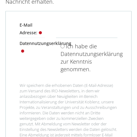
Nachricht erhalten.
Verwaltung
E-Mail
Adresse:
Fachbereiche
Datennutzungserklärung
Ich habe die
Bildungswissenschaften
Datennutzungserklärung
zur Kenntnis
Philologie / Kulturwissenschaften
genommen.
Mathematik / Naturwissenschaften
Wir speichern die erhobenen Daten (E-Mail-Adresse) 
zum Versand des IRO-Newsletters, in dem wir 
Informatik
anlassbezogen über Neuigkeiten im Bereich 
Internationalisierung der Universität Koblenz, unsere 
Projekte, zu Veranstaltungen und zu Ausschreibungen 
informieren. Die Daten werden nicht an Dritte 
weitergegeben oder zu kommerziellen Zwecken 
genutzt. Mit Abmeldung vom Newsletter oder der 
Einstellung des Newsletters werden die Daten gelöscht. 
Eine Abmeldung ist jederzeit mittels formloser E-Mail 