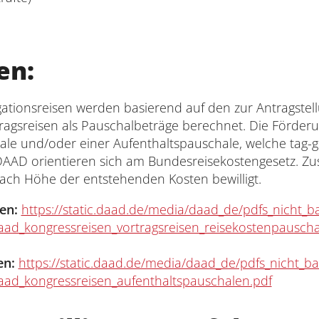
en:
tionsreisen werden basierend auf den zur Antragstell
agsreisen als Pauschalbeträge berechnet. Die Förderun
ale und/oder einer Aufenthaltspauschale, welche tag-
AAD orientieren sich am Bundesreisekostengesetz. Zu
nach Höhe der entstehenden Kosten bewilligt.
en:
https://static.daad.de/media/daad_de/pdfs_nicht_ba
aad_kongressreisen_vortragsreisen_reisekostenpauscha
en:
https://static.daad.de/media/daad_de/pdfs_nicht_bar
aad_kongressreisen_aufenthaltspauschalen.pdf