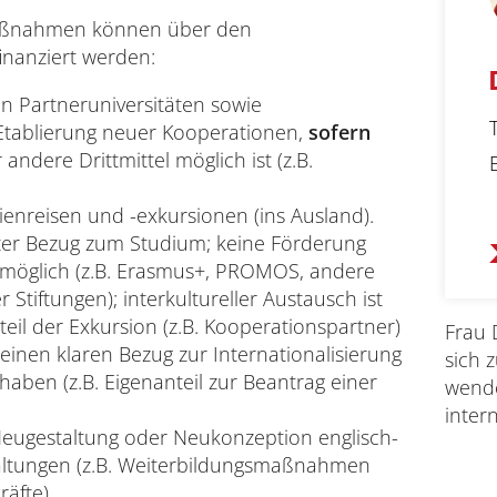
Maßnahmen können über den
Interdisziplinäres Zentrum für Lehre
finanziert werden:
n Partneruniversitäten sowie
Universitätsbibliothek
Etablierung neuer Kooperationen,
sofern
andere Drittmittel möglich ist (z.B.
Zentrum für Lehrkräftebildung
enreisen und -exkursionen (ins Ausland).
Zentrum für Fernstudien und
ter Bezug zum Studium; keine Förderung
Universitäre Weiterbildung
l möglich (z.B. Erasmus+, PROMOS, andere
tiftungen); interkultureller Austausch ist
Zentrum für Informations- und
teil der Exkursion (z.B. Kooperationspartner)
Frau 
Medientechnologien
e einen klaren Bezug zur Internationalisierung
sich z
haben (z.B. Eigenanteil zur Beantrag einer
wende
inter
Neugestaltung oder Neukonzeption englisch-
Gleichstellungsvertretung
altungen (z.B. Weiterbildungsmaßnahmen
räfte)