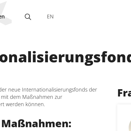
en
EN
ionalisierungsfon
Zentrale Einrichtungen
und Betriebseinheiten
Fr
er neue Internationalisierungsfonds der
Interdisziplinäres Forschungs-,
rt, mit dem Maßnahmen zur
Graduiertenförderungs- und
dert werden können.
Personalentwicklungszentrum
e Maßnahmen:
Interdisziplinäres Karriere- und
Studienzentrum