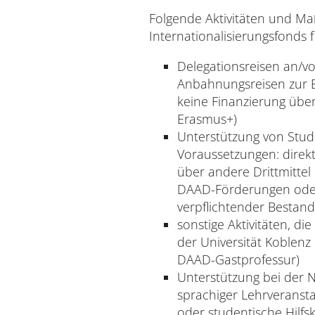
Universität
Folgende Aktivitäten und 
Internationalisierungsfonds 
Delegationsreisen an/vo
Anbahnungsreisen zur 
keine Finanzierung über 
Erasmus+)
Unterstützung von Studi
Verwaltung
Voraussetzungen: direk
über andere Drittmitte
DAAD-Förderungen oder S
verpflichtender Bestand
sonstige Aktivitäten, di
der Universität Koblenz 
DAAD-Gastprofessur)
Unterstützung bei der 
Impressum
Datenschutz
Barrierefreiheit
sprachiger Lehrveranst
oder studentische Hilfsk