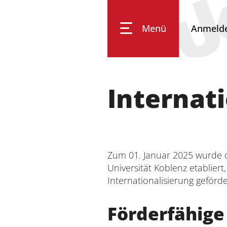
Menü
Anmeld
Universität Koblenz
Internat
Forschung
Studium
Zum 01. Januar 2025 wurde d
Universität Koblenz etablie
Internationalisierung geför
Transfer
Förderfähig