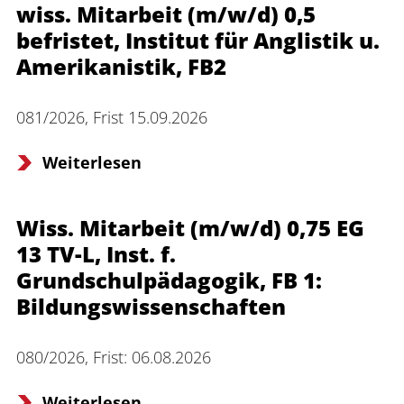
wiss. Mitarbeit (m/w/d) 0,5
Interdisziplinäres Forschungs-,
befristet, Institut für Anglistik u.
Graduiertenförderungs- und
Amerikanistik, FB2
Personalentwicklungszentrum
Interdisziplinäres Karriere- und
081/2026, Frist 15.09.2026
Studienzentrum
Weiterlesen
Interdisziplinäres Zentrum für Lehre
Universitätsbibliothek
Wiss. Mitarbeit (m/w/d) 0,75 EG
13 TV-L, Inst. f.
Zentrum für Lehrkräftebildung
Grundschulpädagogik, FB 1:
Bildungswissenschaften
Zentrum für Fernstudien und
Universitäre Weiterbildung
080/2026, Frist: 06.08.2026
Zentrum für Informations- und
Medientechnologien
Weiterlesen