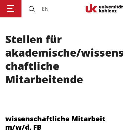
EN
Universität Koblenz
Stellen für
Forschung
akademische/wissens
Studium
chaftliche
Mitarbeitende
Transfer
Universität
wissenschaftliche Mitarbeit
m/w/d, FB