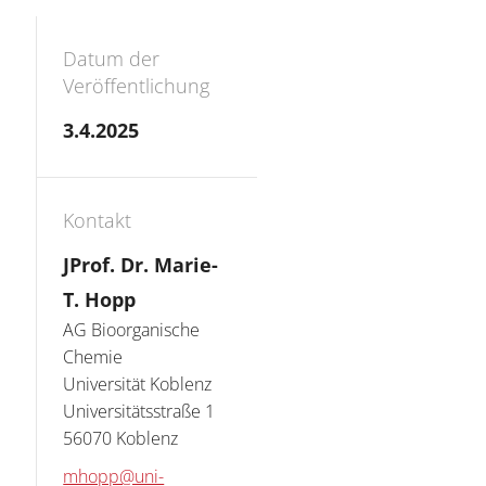
Datum der
Veröffentlichung
3.4.2025
Kontakt
JProf. Dr. Marie-
T. Hopp
AG Bioorganische 
Chemie

Universität Koblenz

Universitätsstraße 1

56070 Koblenz
mhopp@uni-