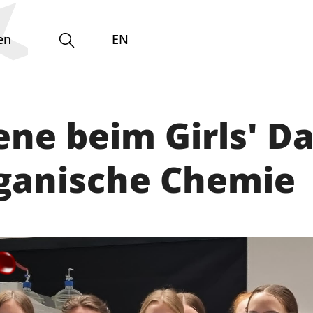
en
EN
ne beim Girls' Da
Gleichstellungsvertretung
ganische Chemie