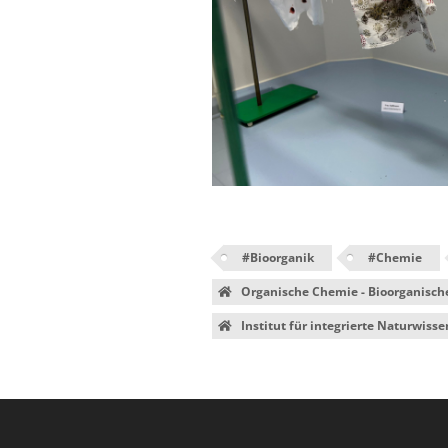
#
Bioorganik
#
Chemie
Organische Chemie - Bioorganisc
Institut für integrierte Naturwisse