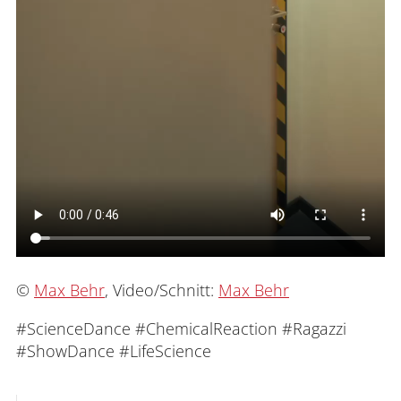
©
Max Behr
, Video/Schnitt:
Max Behr
#ScienceDance #ChemicalReaction #Ragazzi
#ShowDance #LifeScience