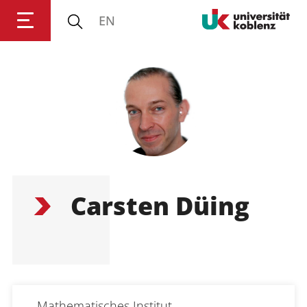
EN
Anmelden
Impressum
Datenschutz
Barrierefr
Carsten Düing
Mathematisches Institut
