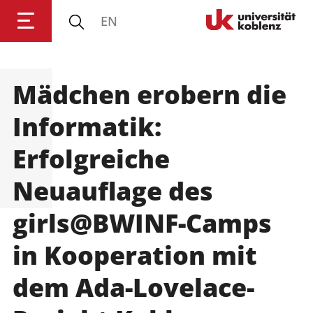
EN
Universität Koblenz
Mädchen erobern die
Forschung
Informatik:
Studium
Erfolgreiche
Neuauflage des
Transfer
girls@BWINF-Camps
Universität
in Kooperation mit
dem Ada-Lovelace-