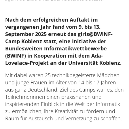
Interdisziplinäres Forschungs-,
Graduiertenförderungs- und
Nach dem erfolgreichen Auftakt im 
Personalentwicklungszentrum
vergangenen Jahr fand vom 9. bis 13. 
September 2025 erneut das girls@BWINF-
Interdisziplinäres Karriere- und
Studienzentrum
Camp Koblenz statt, eine Initiative der 
Bundesweiten Informatikwettbewerbe 
Interdisziplinäres Zentrum für Lehre
(BWINF) in Kooperation mit dem Ada-
Lovelace-Projekt an der Universität Koblenz.
Universitätsbibliothek
Mit dabei waren 25 technikbegeisterte Mädchen
und junge Frauen im Alter von 14 bis 17 Jahren
Zentrum für Lehrkräftebildung
aus ganz Deutschland. Ziel des Camps war es, den
Teilnehmerinnen einen praxisnahen und
Zentrum für Fernstudien und
inspirierenden Einblick in die Welt der Informatik
Universitäre Weiterbildung
zu ermöglichen, ihre Kreativität zu fördern und
Zentrum für Informations- und
Raum für Austausch und Vernetzung zu schaffen.
Medientechnologien