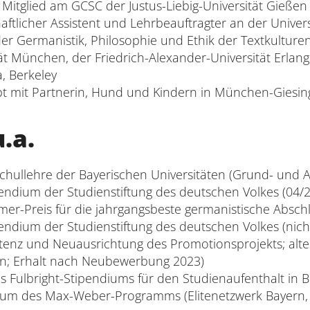
s Mitglied am GCSC der Justus-Liebig-Universität Gießen
ftlicher Assistent und Lehrbeauftragter an der Univers
r Germanistik, Philosophie und Ethik der Textkulture
tät München, der Friedrich-Alexander-Universität Erla
a, Berkeley
ebt mit Partnerin, Hund und Kindern in München-Giesin
.a.
schullehre der Bayerischen Universitäten (Grund- und 
endium der Studienstiftung des deutschen Volkes (04/
er-Preis für die jahrgangsbeste germanistische Abschl
endium der Studienstiftung des deutschen Volkes (nic
enz und Neuausrichtung des Promotionsprojekts; alte
n; Erhalt nach Neubewerbung 2023)
es Fulbright-Stipendiums für den Studienaufenthalt in B
ium des Max-Weber-Programms (Elitenetzwerk Bayern, 