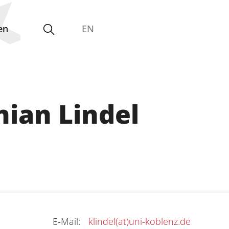
en
EN
Gleichstellungsvertretung
nian Lindel
E-Mail
:
klindel(at)uni-koblenz.de