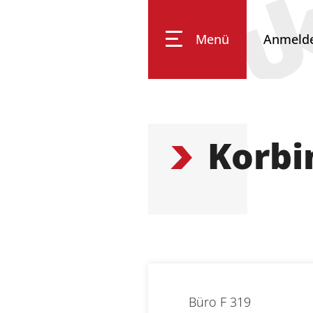
Menü
Anmeld
Impressum
Datenschutz
Barrierefreiheit
Korbi
Büro
F 319