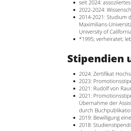
seit 2024: assoziierte
2022-2024: Wissenscha
2014-2021: Studium de
Maximilians-Universi
University of Californi
*1995; verheiratet; l
Stipendien u
2024: Zertifikat Hoch
2023: Promotionsstip
2021: Rudolf von Raum
2021: Promotionsstip
Übernahme der Assist
durch Buchpublikatio
2019: Bewilligung ein
2018: Studienstipend