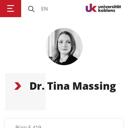
EN
Anmelden
Impressum
Datenschutz
Barrierefr
Dr. Tina Massing
Büro
E 419