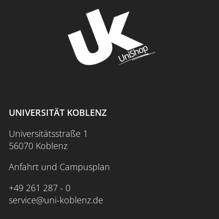
2015 durch Dušan Oravec. Im WiSe 2023/24
Neuwied statt und wird als innovatives
übernahm Benjamin Steil die Leitung.
Lehrprojekt vom Stifterverband gefördert.
UNIVERSITÄT KOBLENZ
Universitätsstraße 1
56070 Koblenz
Anfahrt und Campusplan
+49 261 287 - 0
service@uni-koblenz.de