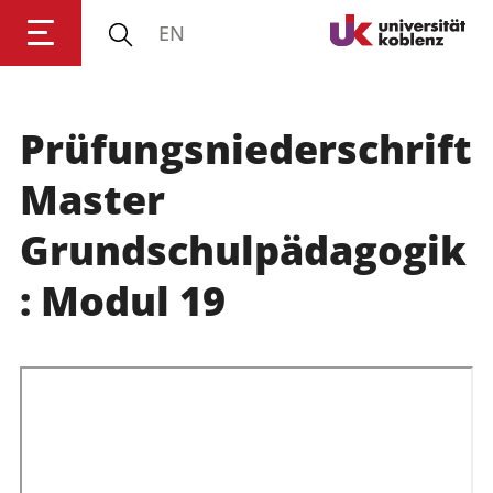
EN
Prüfungsniederschrift
Anmelden
Impressum
Datenschutz
Barrierefr
Master
Grundschulpädagogik
: Modul 19