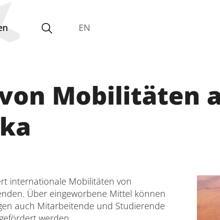
en
EN
 von Mobilitäten 
Zentrale Einrichtungen
und Betriebseinheiten
ika
Interdisziplinäres Forschungs-,
Graduiertenförderungs- und
Personalentwicklungszentrum
rt internationale Mobilitäten von
enden. Über eingeworbene Mittel können
Interdisziplinäres Karriere- und
en auch Mitarbeitende und Studierende
Studienzentrum
 gefördert werden.