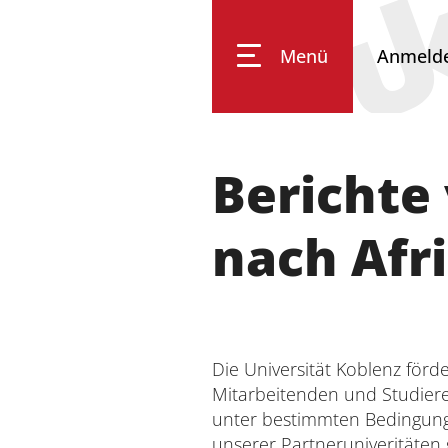
Menü
Anmeld
Universität Koblenz
Berichte
Forschung
nach Afr
Studium
Die Universität Koblenz förde
Transfer
Mitarbeitenden und Studier
unter bestimmten Bedingung
unserer Partneruniveritäten