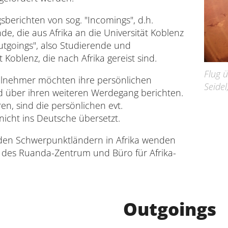
sberichten von sog. "Incomings", d.h.
Interdisziplinäres Zentrum für Lehre
e, die aus Afrika an die Universität Koblenz
Outgoings", also Studierende und
Universitätsbibliothek
 Koblenz, die nach Afrika gereist sind.
Flug 
Zentrum für Lehrkräftebildung
ilnehmer möchten ihre persönlichen
Seidel
d über ihren weiteren Werdegang berichten.
Zentrum für Fernstudien und
en, sind die persönlichen evt.
Universitäre Weiterbildung
nicht ins Deutsche übersetzt.
u den Schwerpunktländern in Afrika wenden
Zentrum für Informations- und
Medientechnologien
g des Ruanda-Zentrum und Büro für Afrika-
Outgoings
Gleichstellungsvertretung