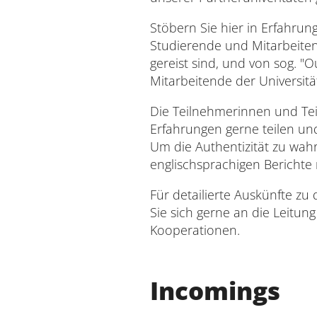
Universität
Stöbern Sie hier in Erfahrung
Studierende und Mitarbeitend
gereist sind, und von sog. "
Mitarbeitende der Universität
Die Teilnehmerinnen und Te
Erfahrungen gerne teilen un
Um die Authentizität zu wahr
Verwaltung
englischsprachigen Berichte 
Für detailierte Auskünfte z
Sie sich gerne an die Leitun
Kooperationen.
Incomings
Impressum
Datenschutz
Barrierefreiheit