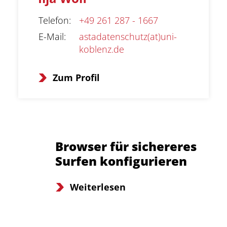
Aktuelles
Telefon
:
+49 261 287 - 1667
E-Mail
:
astadatenschutz(at)uni-
Meldungen
koblenz.de
Termine
Zum Profil
20. AStA-Sitzung
Anmelden
Impressum
Datenschutz
Barrierefr
Browser für sichereres
Surfen konfigurieren
Weiterlesen