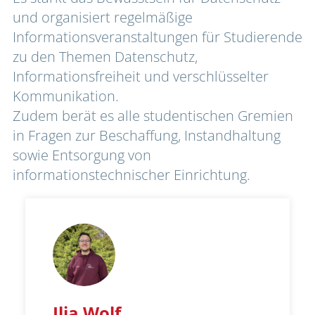
und organisiert regelmäßige 
Informationsveranstaltungen für Studierende 
Hochschulgruppen
zu den Themen Datenschutz, 
Informationsfreiheit und verschlüsselter 
Kommunikation. 

Zudem berät es alle studentischen Gremien 
Urabstimmung
in Fragen zur Beschaffung, Instandhaltung 
Vollversammlung aller
sowie Entsorgung von 
Studierenden
informationstechnischer Einrichtung.
Fachschaftenrat
Wahlrat
Rechtliches
Ilja Wolf