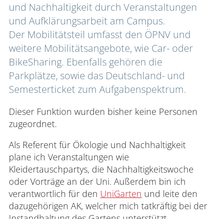
und Nachhaltigkeit durch Veranstaltungen 
und Aufklärungsarbeit am Campus.

Hochschulgruppen
Der Mobilitätsteil umfasst den ÖPNV und 
weitere Mobilitätsangebote, wie Car- oder 
BikeSharing. Ebenfalls gehören die 
Parkplätze, sowie das Deutschland- und 
Urabstimmung
Semesterticket zum Aufgabenspektrum.
Vollversammlung aller
Dieser Funktion wurden bisher keine Personen
Studierenden
zugeordnet.
Fachschaftenrat
Als Referent für Ökologie und Nachhaltigkeit
Wahlrat
plane ich Veranstaltungen wie
Kleidertauschpartys, die Nachhaltigkeitswoche
Rechtliches
oder Vorträge an der Uni. Außerdem bin ich
verantwortlich für den
UniGarten
und leite den
dazugehörigen AK, welcher mich tatkräftig bei der
Instandhaltung des Gartens unterstützt.