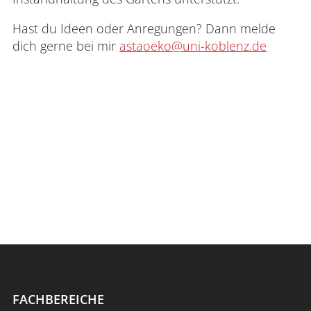
Aktuelles
Hast du Ideen oder Anregungen? Dann melde
dich gerne bei mir
astaoeko@uni-koblenz.de
Meldungen
Termine
20. AStA-Sitzung
Anmelden
Impressum
Datenschutz
Barrierefr
FACHBEREICHE