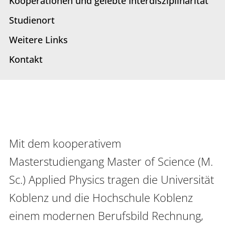
Kooperationen und gelebte Interdisziplinarität
Interdisziplinäres Forschungs-,
Studienort
Graduiertenförderungs- und
Personalentwicklungszentrum
Weitere Links
Kontakt
Interdisziplinäres Karriere- und
Studienzentrum
Interdisziplinäres Zentrum für Lehre
Universitätsbibliothek
Mit dem kooperativem 
Zentrum für Lehrkräftebildung
Masterstudiengang Master of Science (M. 
Zentrum für Fernstudien und
Sc.) Applied Physics tragen die Universität 
Universitäre Weiterbildung
Koblenz und die Hochschule Koblenz 
Zentrum für Informations- und
einem modernen Berufsbild Rechnung, 
Medientechnologien