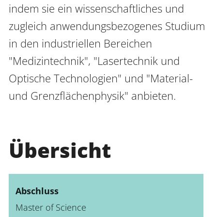
indem sie ein wissenschaftliches und 
zugleich anwendungsbezogenes Studium 
Anmelden
Impressum
Datenschutz
Barrierefr
in den industriellen Bereichen 
"Medizintechnik", "Lasertechnik und 
Optische Technologien" und "Material- 
und Grenzflächenphysik" anbieten.
Übersicht
Abschluss
Master of Science