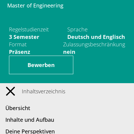
Verwaltung
Master of Engineering
Regelstudienzeit
Sprache
Fachbereiche
3 Semester
Deutsch und Englisch
Format
Zulassungsbeschränkung
Bildungswissenschaften
Präsenz
nein
Philologie / Kulturwissenschaften
Bewerben
Mathematik / Naturwissenschaften
Inhaltsverzeichnis
Informatik
Übersicht
Inhalte und Aufbau
Deine Perspektiven