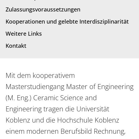
Interdisziplinäres Forschungs-,
Zulassungsvoraussetzungen
Graduiertenförderungs- und
Kooperationen und gelebte Interdisziplinarität
Personalentwicklungszentrum
Weitere Links
Interdisziplinäres Karriere- und
Studienzentrum
Kontakt
Interdisziplinäres Zentrum für Lehre
Mit dem kooperativem 
Universitätsbibliothek
Masterstudiengang Master of Engineering 
Zentrum für Lehrkräftebildung
(M. Eng.) Ceramic Science and 
Zentrum für Fernstudien und
Engineering tragen die Universität 
Universitäre Weiterbildung
Koblenz und die Hochschule Koblenz 
Zentrum für Informations- und
einem modernen Berufsbild Rechnung, 
Medientechnologien