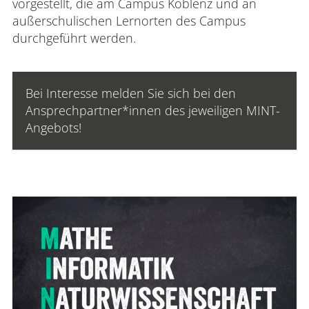
vorgestellt, die am Campus Koblenz und an
Verwaltung
außerschulischen Lernorten des Campus
durchgeführt werden.
Fachbereiche
Bei Interesse melden Sie sich bei den
Ansprechpartner*innen des jeweiligen MINT-
Bildungswissenschaften
Angebots!
Philologie / Kulturwissenschaften
Mathematik / Naturwissenschaften
Informatik