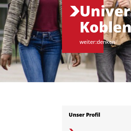
Univer
Koblen
weiter:denken
Unser Profil