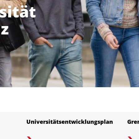
sität
z
Universitätsentwicklungsplan
Gre