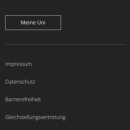
nach Absprache
Meine Uni
Exkursionen an außerschulische Lernorte
und weitere Arbeitsbereiche
Impressum
Datenschutz
Barrierefreiheit
Gleichstellungsvertretung