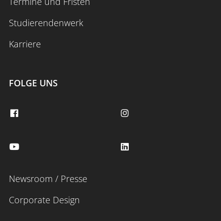
Termine und Fristen
Raum Koblenz" (
Link
)
Studierendenwerk
4. Mai 2026, 16:30 - 18:30 Uhr
Karriere
Kaminabend zu "Arbeiten in
Multiprofessionellen Teams" (
Link
)
FOLGE UNS
18. Mai 2026, 16:00 - 18:00 Uhr
Kaminabend zu "Inklusion gestalten und
Entwicklungen begleiten" (
Link
)
16. Juni 2026, 16:00 - 18:00 Uhr
Newsroom / Presse
Abschlussveranstaltung für Mentees
und Mentor*innen
Corporate Design