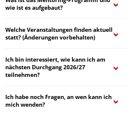
wie ist es aufgebaut?
Mentoring im Lehramt.
Welche Veranstaltungen finden aktuell
Reflektieren – Kooperieren –
statt? (Änderungen vorbehalten)
Professionalisieren
Ich bin interessiert, wie kann ich am
WANN?
nächsten Durchgang 2026/27
WAS?
teilnehmen?
31.10.2026
Ende Oktober / Anfang November
Ich habe noch Fragen, an wen kann ich
zfl-mentoring@uni-
2025
mich wenden?
koblenz.de
separate Vorbereitungstreffen für
Mentees und Mentor*innen