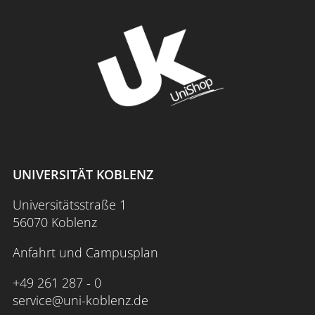
7. Juli 2026, 16:00 - 18:00 Uhr
Anschlusstreffen für Mentees
nach Vereinbarung
individuelles Mentoring mit Mentor*in (4-
6 Treffen)
UNIVERSITÄT KOBLENZ
nach Vereinbarung
Universitätsstraße 1
Beratung im Einzelsetting am ZfL (2-3
56070 Koblenz
Sitzungen)
Anfahrt und Campusplan
nach Verfügbarkeit
+49 261 287 - 0
Nutzung der
Workshop-Angebote des ZfLs
service@uni-koblenz.de
und des
PES+PLUS-Projekts