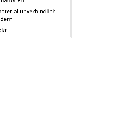
rmationen
aterial unverbindlich
rdern
akt