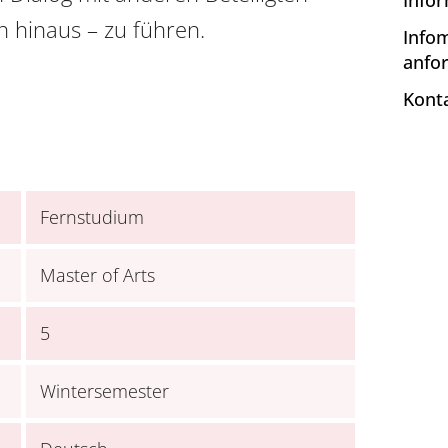
Info
 hinaus – zu führen.
Infom
anfo
Kont
Fernstudium
Master of Arts
5
Wintersemester