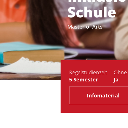
Schule
Master of Arts
Regelstudienzeit
Ohne 
5 Semester
Ja
Infomaterial