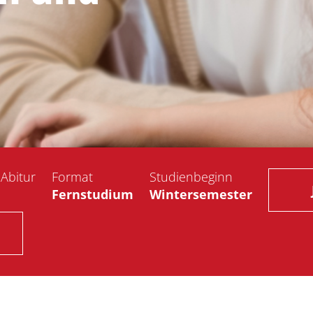
Abitur
Format
Studienbeginn
Fernstudium
Wintersemester