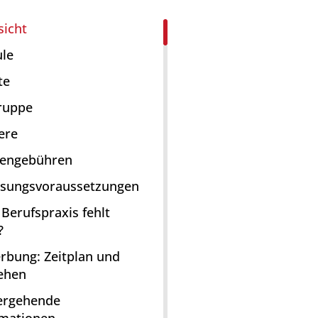
sicht
le
te
gruppe
ere
iengebühren
ssungsvoraussetzungen
 Berufspraxis fehlt
?
rbung: Zeitplan und
ehen
ergehende