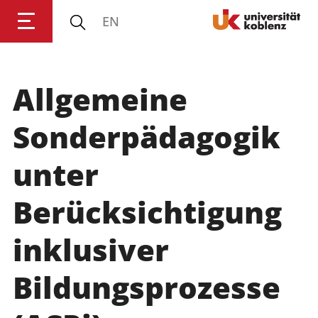
EN
Allgemeine
Anmelden
Impressum
Datenschutz
Barrierefr
Sonderpädagogik
unter
Berücksichtigung
inklusiver
Bildungsprozesse