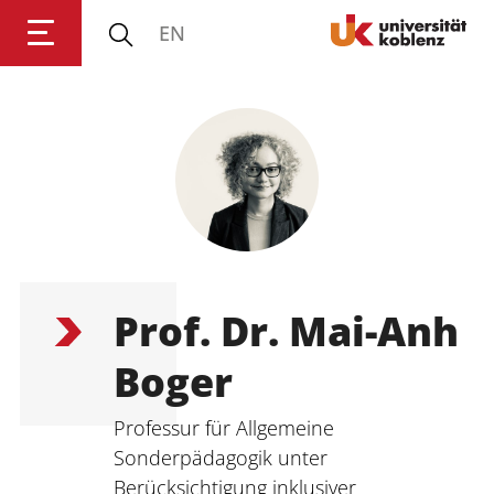
EN
Anmelden
Impressum
Datenschutz
Barrierefr
Prof. Dr. Mai-Anh
Boger
Professur für Allgemeine 
Sonderpädagogik unter 
Berücksichtigung inklusiver 