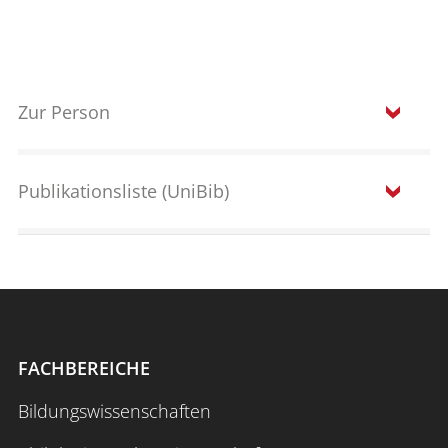
Zur Person
Zum Arbeitsbereich ASPi
Publikationsliste (UniBib)
Wichtigste Stationen
FACHBEREICHE
Beiräte/Ämter/Funktionen
Bildungswissenschaften