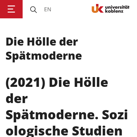
EN
Die Hölle der
Anmelden
Impressum
Datenschutz
Barrierefr
Spätmoderne
(2021)
Die Hölle
der
Spätmoderne.
Sozi
ologische Studien