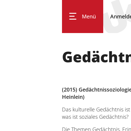
Menü
Anmeld
Gedächtn
Impressum
Datenschutz
Barrierefreiheit
(2015) Gedächtnissoziologi
Heinlein)
Das kulturelle Gedächtnis ist
was ist soziales Gedächtnis?
Die Themen Gedächtnis, Eri