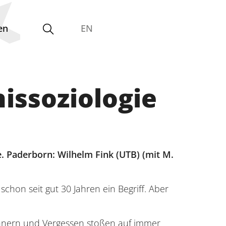
en
EN
issoziologie
Gleichstellungsvertretung
e. Paderborn: Wilhelm Fink (UTB) (mit M.
 schon seit gut 30 Jahren ein Begriff. Aber
nnern und Vergessen stoßen auf immer