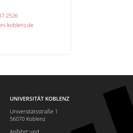
87-2526
uni-koblenz.de
UNIVERSITÄT KOBLENZ
Universitätsstraße 1
56070 Koblenz
Anfahrt und