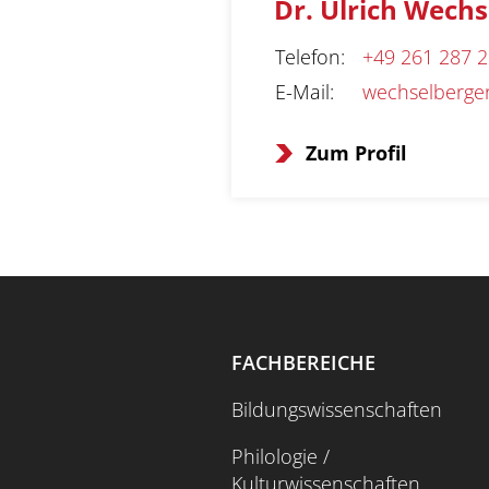
Dr. Ulrich Wechs
Telefon
:
+49 261 287 
E-Mail
:
wechselberger
Zum Profil
FACHBEREICHE
Bildungswissenschaften
Philologie /
Kulturwissenschaften