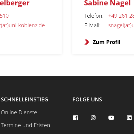
elberger
Sabine Nagel
2510
Telefon
:
+49 261 2
(at)uni-koblenz.de
E-Mail
:
snagel(at)
Zum Profil
SCHNELLEINSTIEG
FOLGE UNS
Online Dienste
Termine und Fristen